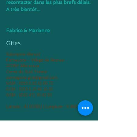
recontacter dans les plus brefs délais.
A très bientôt....
Fabrice & Marianne
Gites
Salomone-Benoit
Fornacone - Village de Bisinao
20166 Albitreccia
Corse du Sud, France
sornagone.gite@gmail.com
GSM :
0033 6 43 41 66 73
GSM :
0033 6 15 46 16 05
GSM :
0032 471 35 02 83
Latitude :
41.837651
| Longitude :
8.866391